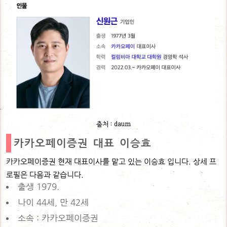
출처 : daum
카카오페이증권 대표 이승효
카카오페이증권 현재 대표이사를 맡고 있는 이승효 입니다. 상세 프
로필은 다음과 같습니다.
출생 1979.
나이 44세, 만 42세
소속 : 카카오페이증권