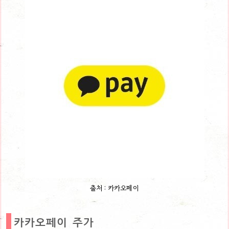
출처 : 카카오페이
카카오페이 주가