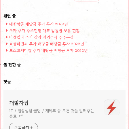
대한항공 배당금 주가 투자 2023년
쏘카 주가 주주현황 대표 임원별 보유 현황
마켓컬리 주가 상장 장외주식 주주구성
효성티앤씨 주가 배당금 배당금 투자 2022년
포스코케미칼 주가 배당금 배당금 투자 2022년
볼 만한 글
댓글
개발자집
IT / 일상생활 꿀팁 / 재테크 등 모든 것을 알려주는
블로그^^
구독하기