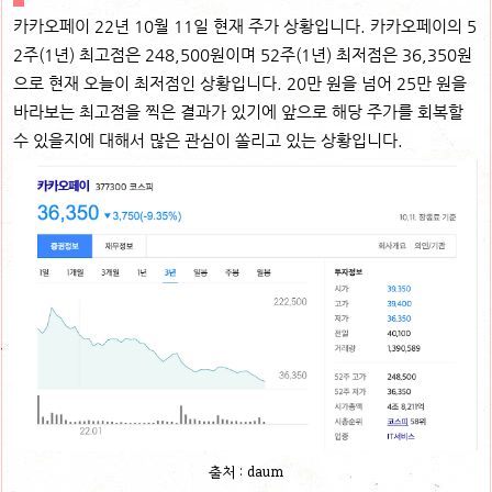
카카오페이 22년 10월 11일 현재 주가 상황입니다. 카카오페이의 5
2주(1년) 최고점은 248,500원이며 52주(1년) 최저점은 36,350원
으로 현재 오늘이 최저점인 상황입니다. 20만 원을 넘어 25만 원을
바라보는 최고점을 찍은 결과가 있기에 앞으로 해당 주가를 회복할
수 있을지에 대해서 많은 관심이 쏠리고 있는 상황입니다.
출처 : daum