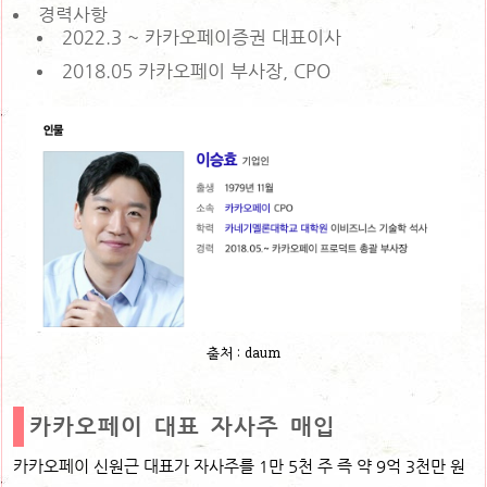
경력사항
2022.3 ~ 카카오페이증권 대표이사
2018.05 카카오페이 부사장, CPO
출처 : daum
카카오페이 대표 자사주 매입
카카오페이 신원근 대표가 자사주를 1만 5천 주 즉 약 9억 3천만 원