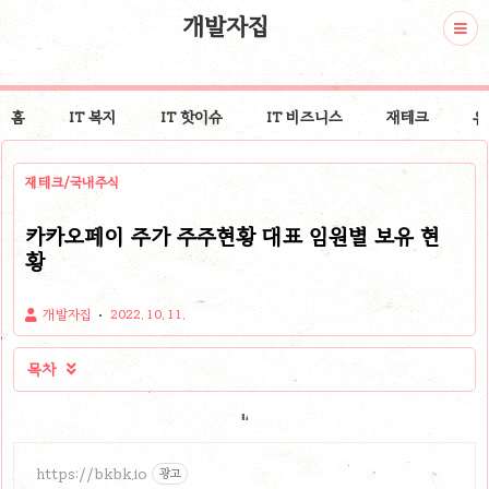
개발자집
홈
IT 복지
IT 핫이슈
IT 비즈니스
재테크
유
재테크/국내주식
카카오페이 주가 주주현황 대표 임원별 보유 현
황
개발자집
2022. 10. 11.
목차

https://bkbk.io
광고