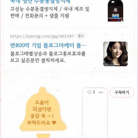
국내 생산 수분동결방지제
고성능 수분동결방지제 / 국내 제조 및
판매 / 전화문의 + 샘플 지원
https://kmong.com/gig/462587
광고
연800억 기업 블로그마케터 불만
족시 100%환불
블로그레벨상승과 블로그홍보효과를
보고 싶은분만 클릭하세요.
1
구독하기
도움이
되셨다면
공감 꾹 ~ !
부탁드려요 💖