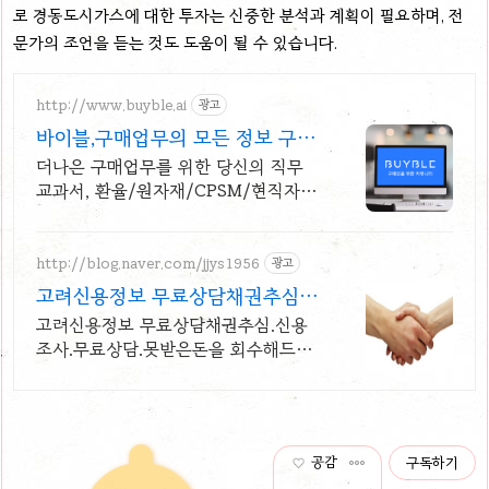
로 경동도시가스에 대한 투자는 신중한 분석과 계획이 필요하며, 전
문가의 조언을 듣는 것도 도움이 될 수 있습니다.
http://www.buyble.ai
광고
바이블,구매업무의 모든 정보 구매
업무를 더 가능하게
더나은 구매업무를 위한 당신의 직무
교과서, 환율/원자재/CPSM/현직자 세
미나
http://blog.naver.com/jjys1956
광고
고려신용정보 무료상담채권추심 신
용조사업 허가 취득 업체!
고려신용정보 무료상담채권추심.신용
조사.무료상담.못받은돈을 회수해드립
니다
공감
구독하기